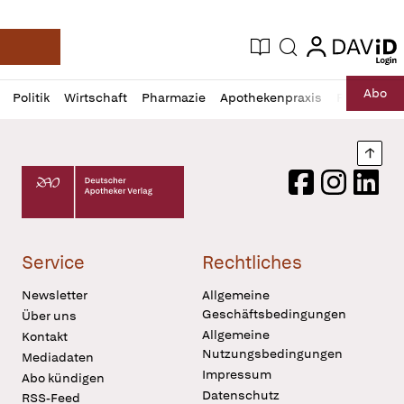
login
login
Aktuelle Ausgabe
Suche
Deutsche Apotheker Zeitung
Profil
Daz
Abo
Politik
Wirtschaft
Pharmazie
Apothekenpraxis
Recht
Sp
öffnen
Pur
Abo
öffnen
Nach
Deutscher Apotheker Verlag Logo
Facebook
Instagram
LinkedI
Service
Rechtliches
Newsletter
Allgemeine
Geschäftsbedingungen
Über uns
Allgemeine
Kontakt
Nutzungsbedingungen
Mediadaten
Impressum
Abo kündigen
Datenschutz
RSS-Feed