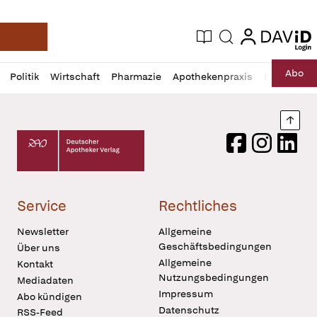
login
login
Aktuelle Ausgabe
Suche
Deutsche Apotheker Zeitung
Profil
Daz
Abo
Politik
Wirtschaft
Pharmazie
Apothekenpraxis
Recht
Sp
öffnen
Pur
Abo
öffnen
Nach
Deutscher Apotheker Verlag Logo
Facebook
Instagram
LinkedI
Service
Rechtliches
Newsletter
Allgemeine
Geschäftsbedingungen
Über uns
Allgemeine
Kontakt
Nutzungsbedingungen
Mediadaten
Impressum
Abo kündigen
Datenschutz
RSS-Feed