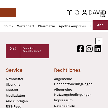
login
login
Aktuelle Ausgabe
Suche
Deutsche Apotheker Zeitung
Profil
Daz
Abo
Politik
Wirtschaft
Pharmazie
Apothekenpraxis
Recht
Sp
öffnen
Pur
Abo
öffnen
Nach
Deutscher Apotheker Verlag Logo
Facebook
Instagram
LinkedI
Service
Rechtliches
Newsletter
Allgemeine
Geschäftsbedingungen
Über uns
Allgemeine
Kontakt
Nutzungsbedingungen
Mediadaten
Impressum
Abo kündigen
Datenschutz
RSS-Feed