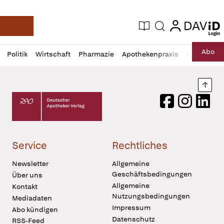
login
login
Aktuelle Ausgabe
Suche
Deutsche Apotheker Zeitung
Profil
Daz
Abo
Politik
Wirtschaft
Pharmazie
Apothekenpraxis
Recht
Sp
öffnen
Pur
Abo
öffnen
Nach
Deutscher Apotheker Verlag Logo
Facebook
Instagram
LinkedI
Service
Rechtliches
Newsletter
Allgemeine
Geschäftsbedingungen
Über uns
Allgemeine
Kontakt
Nutzungsbedingungen
Mediadaten
Impressum
Abo kündigen
Datenschutz
RSS-Feed