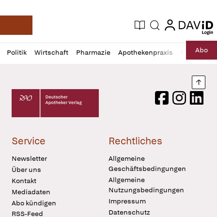
login
login
Aktuelle Ausgabe
Suche
Deutsche Apotheker Zeitung
Profil
Daz
Abo
Politik
Wirtschaft
Pharmazie
Apothekenpraxis
Recht
Sp
öffnen
Pur
Abo
öffnen
Nach
Deutscher Apotheker Verlag Logo
Facebook
Instagram
LinkedI
Service
Rechtliches
Newsletter
Allgemeine
Geschäftsbedingungen
Über uns
Allgemeine
Kontakt
Nutzungsbedingungen
Mediadaten
Impressum
Abo kündigen
Datenschutz
RSS-Feed