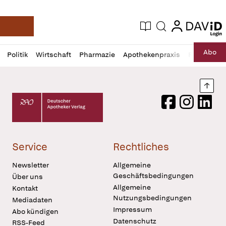
login
login
Aktuelle Ausgabe
Suche
Deutsche Apotheker Zeitung
Profil
Daz
Abo
Politik
Wirtschaft
Pharmazie
Apothekenpraxis
Recht
Sp
öffnen
Pur
Abo
öffnen
Nach
Deutscher Apotheker Verlag Logo
Facebook
Instagram
LinkedI
Service
Rechtliches
Newsletter
Allgemeine
Geschäftsbedingungen
Über uns
Allgemeine
Kontakt
Nutzungsbedingungen
Mediadaten
Impressum
Abo kündigen
Datenschutz
RSS-Feed