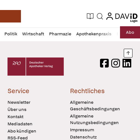
login
login
Aktuelle Ausgabe
Suche
Deutsche Apotheker Zeitung
Profil
Daz
Abo
Politik
Wirtschaft
Pharmazie
Apothekenpraxis
Recht
Sp
öffnen
Pur
Abo
öffnen
Nach
Deutscher Apotheker Verlag Logo
Facebook
Instagram
LinkedI
Service
Rechtliches
Newsletter
Allgemeine
Geschäftsbedingungen
Über uns
Allgemeine
Kontakt
Nutzungsbedingungen
Mediadaten
Impressum
Abo kündigen
Datenschutz
RSS-Feed