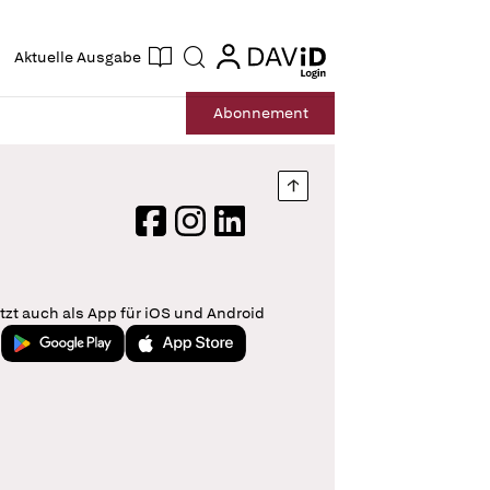
ogin
login
Aktuelle Ausgabe
Suche
Abo
nnement
Nach oben springen
Facebook
Instagram
LinkedIn
tzt auch als App für iOS und Android
Jetzt bei Google Play
Laden im App Store