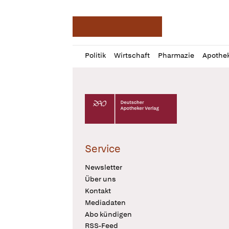
Deutsche Apotheker Ze
Profil
Daz
Politik
Wirtschaft
Pharmazie
Apothe
öffnen
Pur
Abo
öffnen
Deutscher Apotheker Verlag Logo
Service
Newsletter
Über uns
Kontakt
Mediadaten
Abo kündigen
RSS-Feed