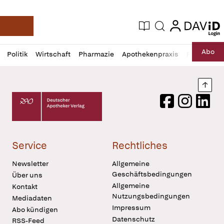
login
login
Aktuelle Ausgabe
Suche
Deutsche Apotheker Zeitung
Profil
Daz
Abo
Politik
Wirtschaft
Pharmazie
Apothekenpraxis
Recht
Sp
öffnen
Pur
Abo
öffnen
Nach
Deutscher Apotheker Verlag Logo
Facebook
Instagram
LinkedI
Service
Rechtliches
Newsletter
Allgemeine
Geschäftsbedingungen
Über uns
Allgemeine
Kontakt
Nutzungsbedingungen
Mediadaten
Impressum
Abo kündigen
Datenschutz
RSS-Feed