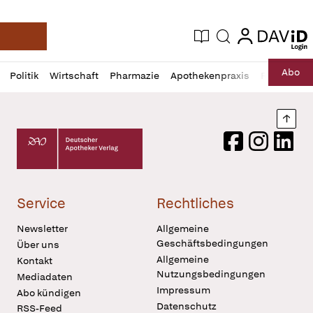
login
login
Aktuelle Ausgabe
Suche
Deutsche Apotheker Zeitung
Profil
Daz
Abo
Politik
Wirtschaft
Pharmazie
Apothekenpraxis
Recht
Sp
öffnen
Pur
Abo
öffnen
Nach
Deutscher Apotheker Verlag Logo
Facebook
Instagram
LinkedI
Service
Rechtliches
Newsletter
Allgemeine
Geschäftsbedingungen
Über uns
Allgemeine
Kontakt
Nutzungsbedingungen
Mediadaten
Impressum
Abo kündigen
Datenschutz
RSS-Feed