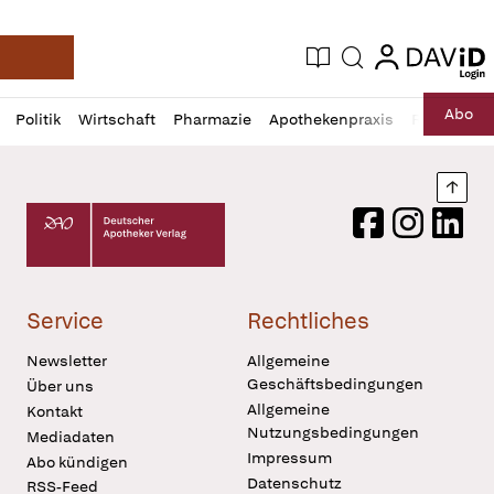
login
login
Aktuelle Ausgabe
Suche
Deutsche Apotheker Zeitung
Profil
Daz
Abo
Politik
Wirtschaft
Pharmazie
Apothekenpraxis
Recht
Sp
öffnen
Pur
Abo
öffnen
Nach
Deutscher Apotheker Verlag Logo
Facebook
Instagram
LinkedI
Service
Rechtliches
Newsletter
Allgemeine
Geschäftsbedingungen
Über uns
Allgemeine
Kontakt
Nutzungsbedingungen
Mediadaten
Impressum
Abo kündigen
Datenschutz
RSS-Feed