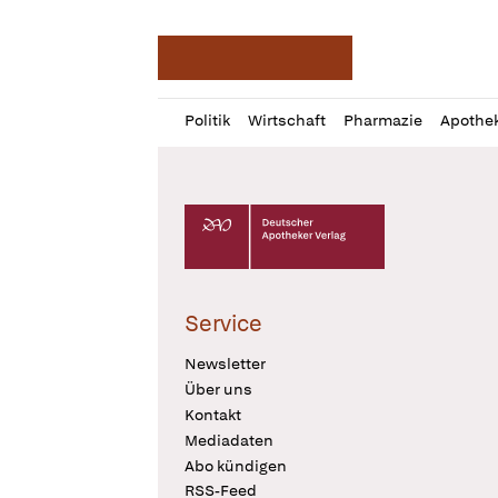
Deutsche Apotheker Ze
Profil
Daz
Politik
Wirtschaft
Pharmazie
Apothe
öffnen
Pur
Abo
öffnen
Deutscher Apotheker Verlag Logo
Service
Newsletter
Über uns
Kontakt
Mediadaten
Abo kündigen
RSS-Feed