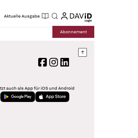
ogin
login
Aktuelle Ausgabe
Suche
Abo
nnement
Nach oben springen
Facebook
Instagram
LinkedIn
tzt auch als App für iOS und Android
Jetzt bei Google Play
Laden im App Store