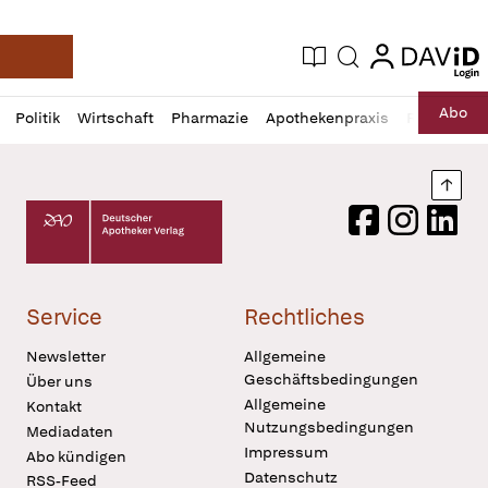
login
login
Aktuelle Ausgabe
Suche
Deutsche Apotheker Zeitung
Profil
Daz
Abo
Politik
Wirtschaft
Pharmazie
Apothekenpraxis
Recht
Sp
öffnen
Pur
Abo
öffnen
Nach
Deutscher Apotheker Verlag Logo
Facebook
Instagram
LinkedI
Service
Rechtliches
Newsletter
Allgemeine
Geschäftsbedingungen
Über uns
Allgemeine
Kontakt
Nutzungsbedingungen
Mediadaten
Impressum
Abo kündigen
Datenschutz
RSS-Feed