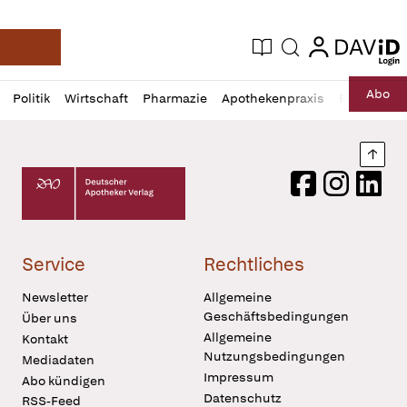
login
login
Aktuelle Ausgabe
Suche
Deutsche Apotheker Zeitung
Profil
Daz
Abo
Politik
Wirtschaft
Pharmazie
Apothekenpraxis
Recht
Sp
öffnen
Pur
Abo
öffnen
Nach
Deutscher Apotheker Verlag Logo
Facebook
Instagram
LinkedI
Service
Rechtliches
Newsletter
Allgemeine
Geschäftsbedingungen
Über uns
Allgemeine
Kontakt
Nutzungsbedingungen
Mediadaten
Impressum
Abo kündigen
Datenschutz
RSS-Feed