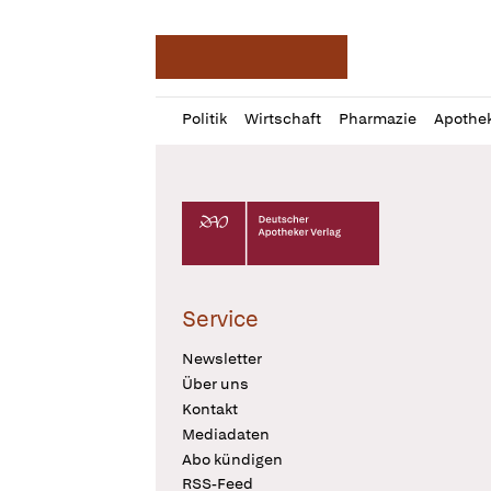
Deutsche Apotheker Ze
Profil
Daz
Politik
Wirtschaft
Pharmazie
Apothe
öffnen
Pur
Abo
öffnen
Deutscher Apotheker Verlag Logo
Service
Newsletter
Über uns
Kontakt
Mediadaten
Abo kündigen
RSS-Feed