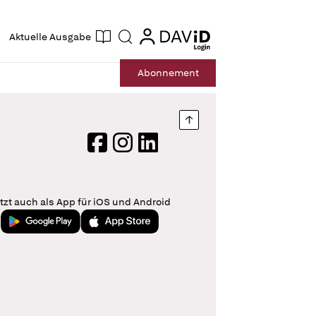
ogin
login
Aktuelle Ausgabe
Suche
Abo
nnement
Nach oben springen
Facebook
Instagram
LinkedIn
tzt auch als App für iOS und Android
Jetzt bei Google Play
Laden im App Store