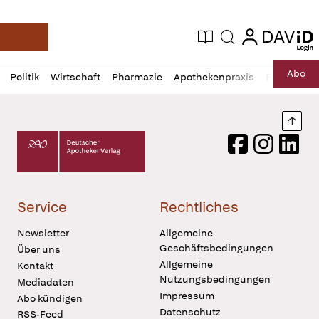
login
login
Aktuelle Ausgabe
Suche
Deutsche Apotheker Zeitung
Profil
Daz
Abo
Politik
Wirtschaft
Pharmazie
Apothekenpraxis
Recht
Sp
öffnen
Pur
Abo
öffnen
Nach
Deutscher Apotheker Verlag Logo
Facebook
Instagram
LinkedI
Service
Rechtliches
Newsletter
Allgemeine
Geschäftsbedingungen
Über uns
Allgemeine
Kontakt
Nutzungsbedingungen
Mediadaten
Impressum
Abo kündigen
Datenschutz
RSS-Feed