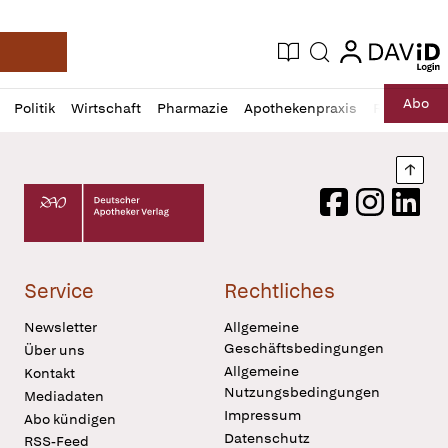
login
login
Aktuelle Ausgabe
Suche
Deutsche Apotheker Zeitung
Profil
Daz
Abo
Politik
Wirtschaft
Pharmazie
Apothekenpraxis
Recht
Sp
öffnen
Pur
Abo
öffnen
Nach
Deutscher Apotheker Verlag Logo
Facebook
Instagram
LinkedI
Service
Rechtliches
Newsletter
Allgemeine
Geschäftsbedingungen
Über uns
Allgemeine
Kontakt
Nutzungsbedingungen
Mediadaten
Impressum
Abo kündigen
Datenschutz
RSS-Feed