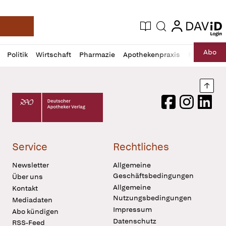
login
login
Aktuelle Ausgabe
Suche
Deutsche Apotheker Zeitung
Profil
Daz
Abo
Politik
Wirtschaft
Pharmazie
Apothekenpraxis
Recht
Sp
öffnen
Pur
Abo
öffnen
Nach
Deutscher Apotheker Verlag Logo
Facebook
Instagram
LinkedI
Service
Rechtliches
Newsletter
Allgemeine
Geschäftsbedingungen
Über uns
Allgemeine
Kontakt
Nutzungsbedingungen
Mediadaten
Impressum
Abo kündigen
Datenschutz
RSS-Feed