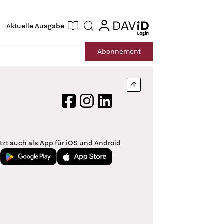
ogin
login
Aktuelle Ausgabe
Suche
Abo
nnement
Nach oben springen
Facebook
Instagram
LinkedIn
tzt auch als App für iOS und Android
Jetzt bei Google Play
Laden im App Store