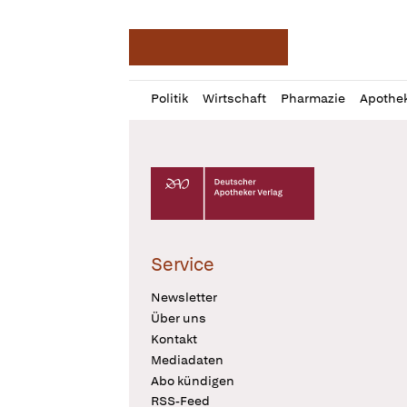
Deutsche Apotheker Ze
Profil
Daz
Politik
Wirtschaft
Pharmazie
Apothe
öffnen
Pur
Abo
öffnen
Deutscher Apotheker Verlag Logo
Service
Newsletter
Über uns
Kontakt
Mediadaten
Abo kündigen
RSS-Feed