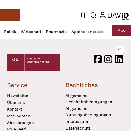
login
login
Aktuelle Ausgabe
Suche
Deutsche Apotheker Zeitung
Profil
Daz
Abo
Politik
Wirtschaft
Pharmazie
Apothekenpraxis
Recht
Sp
öffnen
Pur
Abo
öffnen
Nach
Deutscher Apotheker Verlag Logo
Facebook
Instagram
LinkedI
Service
Rechtliches
Newsletter
Allgemeine
Geschäftsbedingungen
Über uns
Allgemeine
Kontakt
Nutzungsbedingungen
Mediadaten
Impressum
Abo kündigen
Datenschutz
RSS-Feed