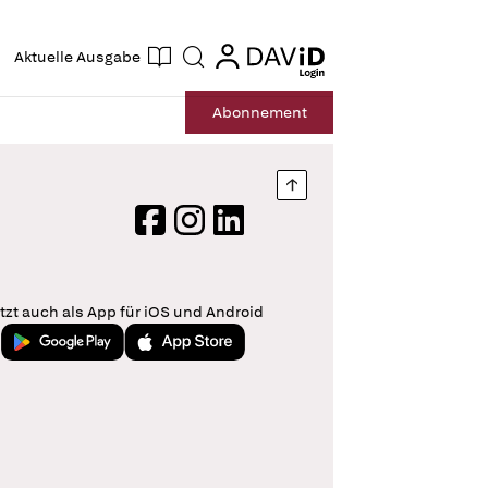
ogin
login
Aktuelle Ausgabe
Suche
Abo
nnement
Nach oben springen
Facebook
Instagram
LinkedIn
tzt auch als App für iOS und Android
Jetzt bei Google Play
Laden im App Store