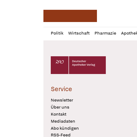
Deutsche Apotheker Ze
Profil
Daz
Politik
Wirtschaft
Pharmazie
Apothe
öffnen
Pur
Abo
öffnen
Deutscher Apotheker Verlag Logo
Service
Newsletter
Über uns
Kontakt
Mediadaten
Abo kündigen
RSS-Feed