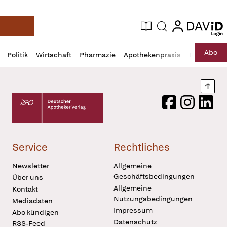
login
login
Aktuelle Ausgabe
Suche
Deutsche Apotheker Zeitung
Profil
Daz
Abo
Politik
Wirtschaft
Pharmazie
Apothekenpraxis
Recht
Sp
öffnen
Pur
Abo
öffnen
Nach
Deutscher Apotheker Verlag Logo
Facebook
Instagram
LinkedI
Service
Rechtliches
Newsletter
Allgemeine
Geschäftsbedingungen
Über uns
Allgemeine
Kontakt
Nutzungsbedingungen
Mediadaten
Impressum
Abo kündigen
Datenschutz
RSS-Feed