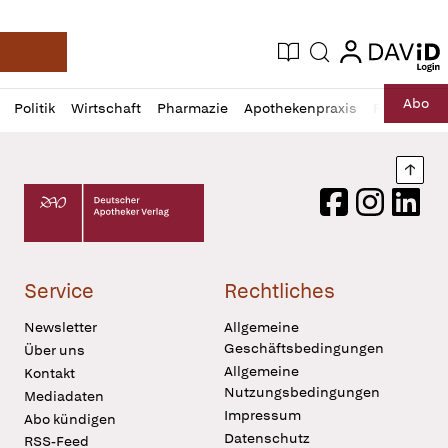
login
login
Aktuelle Ausgabe
Suche
Deutsche Apotheker Zeitung
Profil
Daz
Abo
Politik
Wirtschaft
Pharmazie
Apothekenpraxis
Recht
Sp
öffnen
Pur
Abo
öffnen
Nach
Deutscher Apotheker Verlag Logo
Facebook
Instagram
LinkedI
Service
Rechtliches
Newsletter
Allgemeine
Geschäftsbedingungen
Über uns
Allgemeine
Kontakt
Nutzungsbedingungen
Mediadaten
Impressum
Abo kündigen
Datenschutz
RSS-Feed