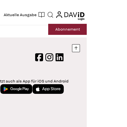
ogin
login
Aktuelle Ausgabe
Suche
Abo
nnement
Nach oben springen
Facebook
Instagram
LinkedIn
tzt auch als App für iOS und Android
Jetzt bei Google Play
Laden im App Store