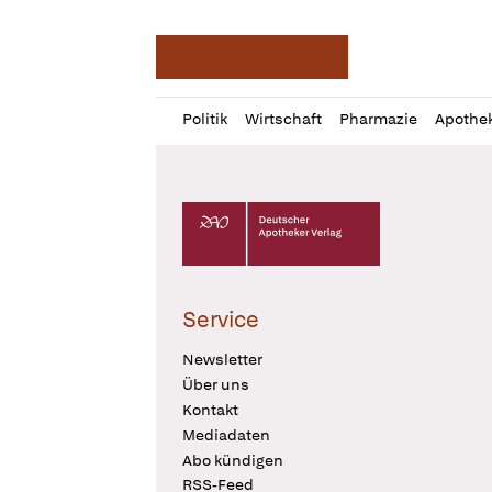
Deutsche Apotheker Ze
Profil
Daz
Politik
Wirtschaft
Pharmazie
Apothe
öffnen
Pur
Abo
öffnen
Deutscher Apotheker Verlag Logo
Service
Newsletter
Über uns
Kontakt
Mediadaten
Abo kündigen
RSS-Feed