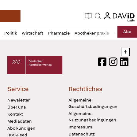
login
login
Aktuelle Ausgabe
Suche
Deutsche Apotheker Zeitung
Profil
Daz
Abo
Politik
Wirtschaft
Pharmazie
Apothekenpraxis
Recht
Sp
öffnen
Pur
Abo
öffnen
Nach
Deutscher Apotheker Verlag Logo
Facebook
Instagram
LinkedI
Service
Rechtliches
Newsletter
Allgemeine
Geschäftsbedingungen
Über uns
Allgemeine
Kontakt
Nutzungsbedingungen
Mediadaten
Impressum
Abo kündigen
Datenschutz
RSS-Feed