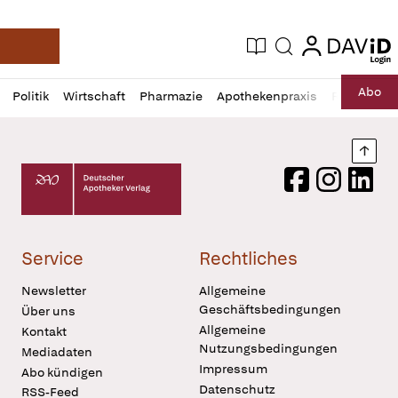
login
login
Aktuelle Ausgabe
Suche
Deutsche Apotheker Zeitung
Profil
Daz
Abo
Politik
Wirtschaft
Pharmazie
Apothekenpraxis
Recht
Sp
öffnen
Pur
Abo
öffnen
Nach
Deutscher Apotheker Verlag Logo
Facebook
Instagram
LinkedI
Service
Rechtliches
Newsletter
Allgemeine
Geschäftsbedingungen
Über uns
Allgemeine
Kontakt
Nutzungsbedingungen
Mediadaten
Impressum
Abo kündigen
Datenschutz
RSS-Feed