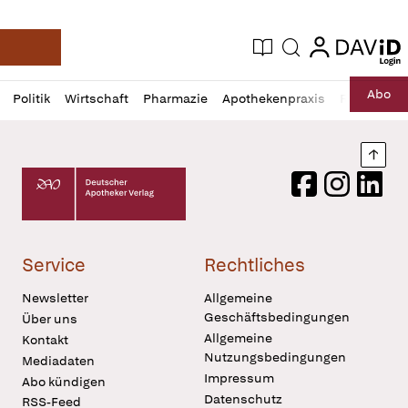
login
login
Aktuelle Ausgabe
Suche
Deutsche Apotheker Zeitung
Profil
Daz
Abo
Politik
Wirtschaft
Pharmazie
Apothekenpraxis
Recht
Sp
öffnen
Pur
Abo
öffnen
Nach
Deutscher Apotheker Verlag Logo
Facebook
Instagram
LinkedI
Service
Rechtliches
Newsletter
Allgemeine
Geschäftsbedingungen
Über uns
Allgemeine
Kontakt
Nutzungsbedingungen
Mediadaten
Impressum
Abo kündigen
Datenschutz
RSS-Feed