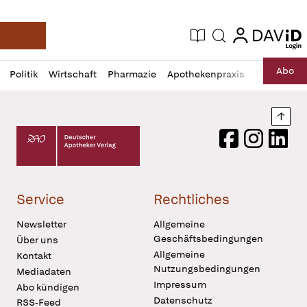
login
login
Aktuelle Ausgabe
Suche
Deutsche Apotheker Zeitung
Profil
Daz
Abo
Politik
Wirtschaft
Pharmazie
Apothekenpraxis
Recht
Sp
öffnen
Pur
Abo
öffnen
Nach
Deutscher Apotheker Verlag Logo
Facebook
Instagram
LinkedI
Service
Rechtliches
Newsletter
Allgemeine
Geschäftsbedingungen
Über uns
Allgemeine
Kontakt
Nutzungsbedingungen
Mediadaten
Impressum
Abo kündigen
Datenschutz
RSS-Feed