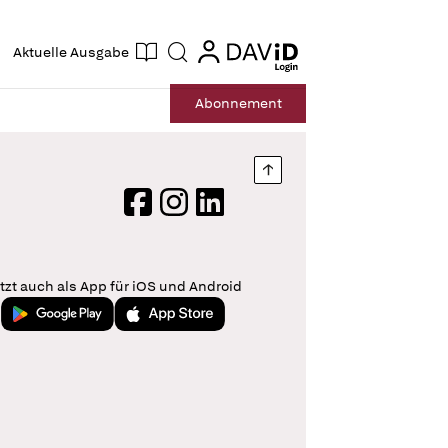
ogin
login
Aktuelle Ausgabe
Suche
Abo
nnement
Nach oben springen
Facebook
Instagram
LinkedIn
tzt auch als App für iOS und Android
Jetzt bei Google Play
Laden im App Store