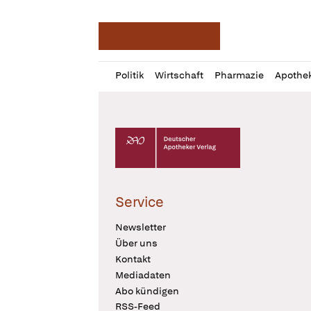
Deutsche Apotheker Ze
Profil
Daz
Politik
Wirtschaft
Pharmazie
Apothe
öffnen
Pur
Abo
öffnen
Deutscher Apotheker Verlag Logo
Service
Newsletter
Über uns
Kontakt
Mediadaten
Abo kündigen
RSS-Feed