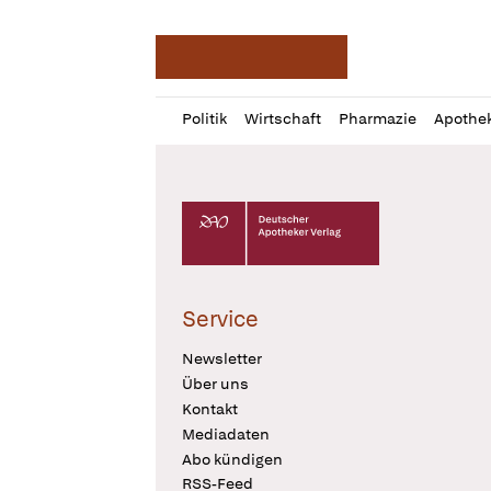
Deutsche Apotheker Ze
Profil
Daz
Politik
Wirtschaft
Pharmazie
Apothe
öffnen
Pur
Abo
öffnen
Deutscher Apotheker Verlag Logo
Service
Newsletter
Über uns
Kontakt
Mediadaten
Abo kündigen
RSS-Feed