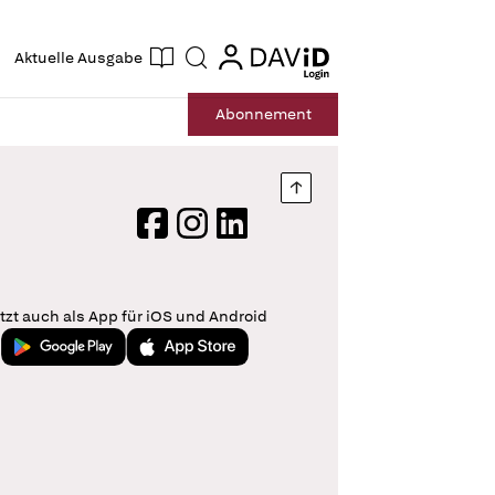
ogin
login
Aktuelle Ausgabe
Suche
Abo
nnement
Nach oben springen
Facebook
Instagram
LinkedIn
tzt auch als App für iOS und Android
Jetzt bei Google Play
Laden im App Store