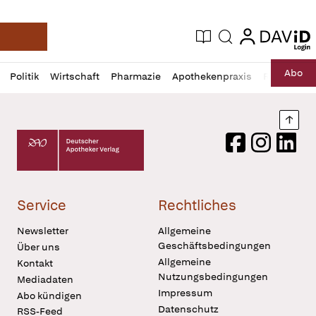
login
login
Aktuelle Ausgabe
Suche
Deutsche Apotheker Zeitung
Profil
Daz
Abo
Politik
Wirtschaft
Pharmazie
Apothekenpraxis
Recht
Sp
öffnen
Pur
Abo
öffnen
Nach
Deutscher Apotheker Verlag Logo
Facebook
Instagram
LinkedI
Service
Rechtliches
Newsletter
Allgemeine
Geschäftsbedingungen
Über uns
Allgemeine
Kontakt
Nutzungsbedingungen
Mediadaten
Impressum
Abo kündigen
Datenschutz
RSS-Feed