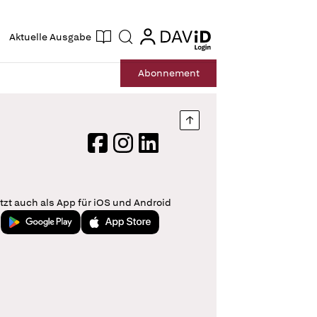
ogin
login
Aktuelle Ausgabe
Suche
Abo
nnement
Nach oben springen
Facebook
Instagram
LinkedIn
tzt auch als App für iOS und Android
Jetzt bei Google Play
Laden im App Store