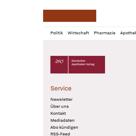
Deutsche Apotheker Ze
Profil
Daz
Politik
Wirtschaft
Pharmazie
Apothe
öffnen
Pur
Abo
öffnen
Deutscher Apotheker Verlag Logo
Service
Newsletter
Über uns
Kontakt
Mediadaten
Abo kündigen
RSS-Feed