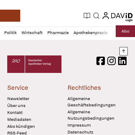
login
login
Aktuelle Ausgabe
Suche
Deutsche Apotheker Zeitung
Profil
Daz
Abo
Politik
Wirtschaft
Pharmazie
Apothekenpraxis
Recht
Sp
öffnen
Pur
Abo
öffnen
Nach
Deutscher Apotheker Verlag Logo
Facebook
Instagram
LinkedI
Service
Rechtliches
Newsletter
Allgemeine
Geschäftsbedingungen
Über uns
Allgemeine
Kontakt
Nutzungsbedingungen
Mediadaten
Impressum
Abo kündigen
Datenschutz
RSS-Feed