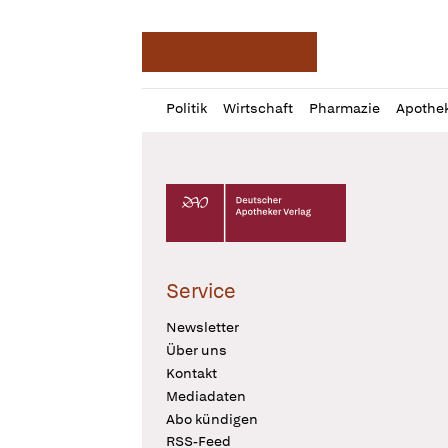
Deutsche Apotheker Ze
Profil
Daz
Politik
Wirtschaft
Pharmazie
Apothe
öffnen
Pur
Abo
öffnen
Deutscher Apotheker Verlag Logo
Service
Newsletter
Über uns
Kontakt
Mediadaten
Abo kündigen
RSS-Feed