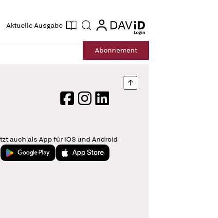
ogin
login
Aktuelle Ausgabe
Suche
Abo
nnement
Nach oben springen
Facebook
Instagram
LinkedIn
tzt auch als App für iOS und Android
Jetzt bei Google Play
Laden im App Store