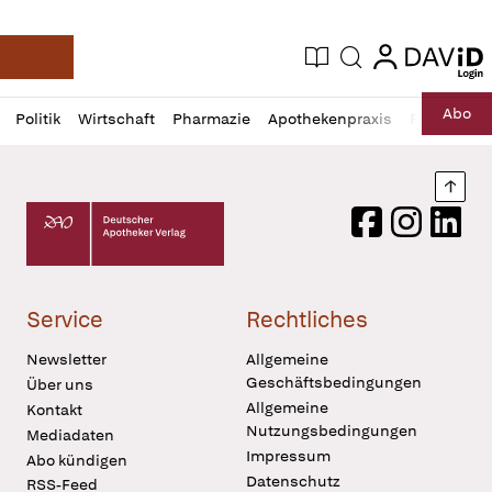
login
login
Aktuelle Ausgabe
Suche
Deutsche Apotheker Zeitung
Profil
Daz
Abo
Politik
Wirtschaft
Pharmazie
Apothekenpraxis
Recht
Sp
öffnen
Pur
Abo
öffnen
Nach
Deutscher Apotheker Verlag Logo
Facebook
Instagram
LinkedI
Service
Rechtliches
Newsletter
Allgemeine
Geschäftsbedingungen
Über uns
Allgemeine
Kontakt
Nutzungsbedingungen
Mediadaten
Impressum
Abo kündigen
Datenschutz
RSS-Feed