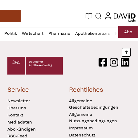
login
login
Aktuelle Ausgabe
Suche
Deutsche Apotheker Zeitung
Profil
Daz
Abo
Politik
Wirtschaft
Pharmazie
Apothekenpraxis
Recht
Sp
öffnen
Pur
Abo
öffnen
Nach
Deutscher Apotheker Verlag Logo
Facebook
Instagram
LinkedI
Service
Rechtliches
Newsletter
Allgemeine
Geschäftsbedingungen
Über uns
Allgemeine
Kontakt
Nutzungsbedingungen
Mediadaten
Impressum
Abo kündigen
Datenschutz
RSS-Feed