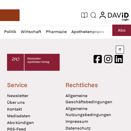
login
login
Aktuelle Ausgabe
Suche
Deutsche Apotheker Zeitung
Profil
Daz
Abo
Politik
Wirtschaft
Pharmazie
Apothekenpraxis
Recht
Sp
öffnen
Pur
Abo
öffnen
Nach
Deutscher Apotheker Verlag Logo
Facebook
Instagram
LinkedI
Service
Rechtliches
Newsletter
Allgemeine
Geschäftsbedingungen
Über uns
Allgemeine
Kontakt
Nutzungsbedingungen
Mediadaten
Impressum
Abo kündigen
Datenschutz
RSS-Feed