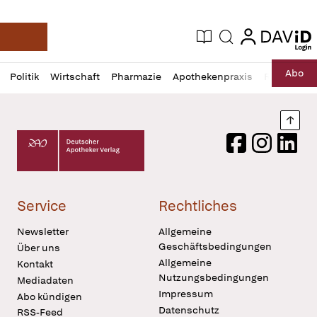
login
login
Aktuelle Ausgabe
Suche
Deutsche Apotheker Zeitung
Profil
Daz
Abo
Politik
Wirtschaft
Pharmazie
Apothekenpraxis
Recht
Sp
öffnen
Pur
Abo
öffnen
Nach
Deutscher Apotheker Verlag Logo
Facebook
Instagram
LinkedI
Service
Rechtliches
Newsletter
Allgemeine
Geschäftsbedingungen
Über uns
Allgemeine
Kontakt
Nutzungsbedingungen
Mediadaten
Impressum
Abo kündigen
Datenschutz
RSS-Feed