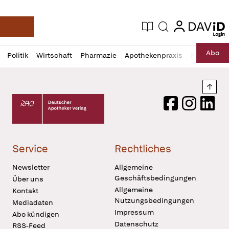
login
login
Aktuelle Ausgabe
Suche
Deutsche Apotheker Zeitung
Profil
Daz
Abo
Politik
Wirtschaft
Pharmazie
Apothekenpraxis
Recht
Sp
öffnen
Pur
Abo
öffnen
Nach
Deutscher Apotheker Verlag Logo
Facebook
Instagram
LinkedI
Service
Rechtliches
Newsletter
Allgemeine
Geschäftsbedingungen
Über uns
Allgemeine
Kontakt
Nutzungsbedingungen
Mediadaten
Impressum
Abo kündigen
Datenschutz
RSS-Feed