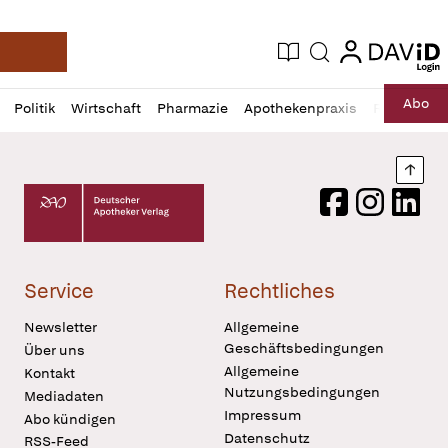
login
login
Aktuelle Ausgabe
Suche
Deutsche Apotheker Zeitung
Profil
Daz
Abo
Politik
Wirtschaft
Pharmazie
Apothekenpraxis
Recht
Sp
öffnen
Pur
Abo
öffnen
Nach
Deutscher Apotheker Verlag Logo
Facebook
Instagram
LinkedI
Service
Rechtliches
Newsletter
Allgemeine
Geschäftsbedingungen
Über uns
Allgemeine
Kontakt
Nutzungsbedingungen
Mediadaten
Impressum
Abo kündigen
Datenschutz
RSS-Feed