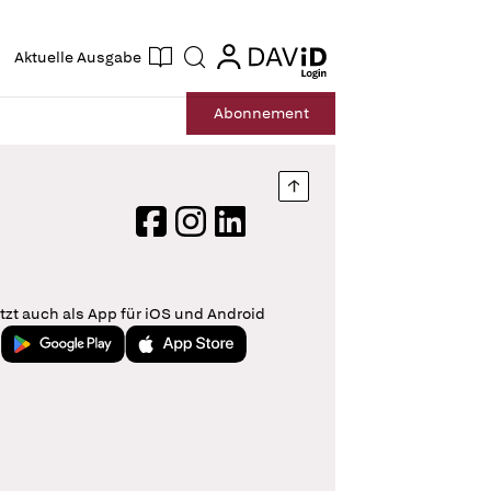
ogin
login
Aktuelle Ausgabe
Suche
Abo
nnement
Nach oben springen
Facebook
Instagram
LinkedIn
tzt auch als App für iOS und Android
Jetzt bei Google Play
Laden im App Store