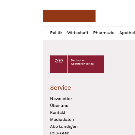
Deutsche Apotheker Ze
Profil
Daz
Politik
Wirtschaft
Pharmazie
Apothe
öffnen
Pur
Abo
öffnen
Deutscher Apotheker Verlag Logo
Service
Newsletter
Über uns
Kontakt
Mediadaten
Abo kündigen
RSS-Feed