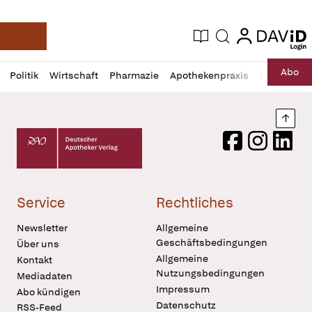
login
login
Aktuelle Ausgabe
Suche
Deutsche Apotheker Zeitung
Profil
Daz
Abo
Politik
Wirtschaft
Pharmazie
Apothekenpraxis
Recht
Sp
öffnen
Pur
Abo
öffnen
Nach
Deutscher Apotheker Verlag Logo
Facebook
Instagram
LinkedI
Service
Rechtliches
Newsletter
Allgemeine
Geschäftsbedingungen
Über uns
Allgemeine
Kontakt
Nutzungsbedingungen
Mediadaten
Impressum
Abo kündigen
Datenschutz
RSS-Feed