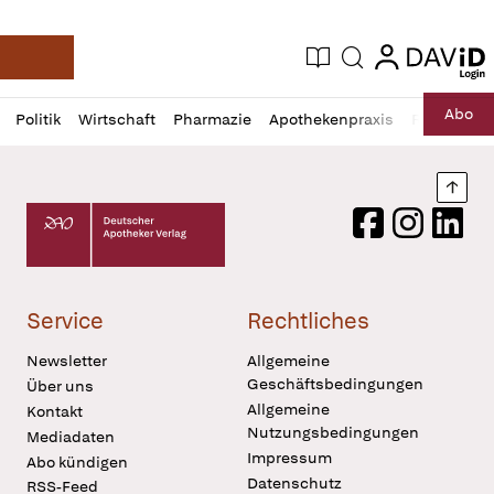
login
login
Aktuelle Ausgabe
Suche
Deutsche Apotheker Zeitung
Profil
Daz
Abo
Politik
Wirtschaft
Pharmazie
Apothekenpraxis
Recht
Sp
öffnen
Pur
Abo
öffnen
Nach
Deutscher Apotheker Verlag Logo
Facebook
Instagram
LinkedI
Service
Rechtliches
Newsletter
Allgemeine
Geschäftsbedingungen
Über uns
Allgemeine
Kontakt
Nutzungsbedingungen
Mediadaten
Impressum
Abo kündigen
Datenschutz
RSS-Feed