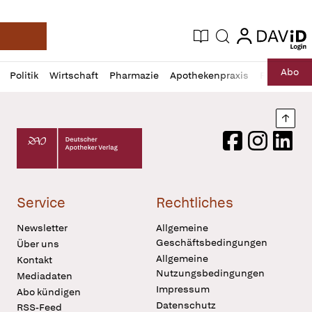
login
login
Aktuelle Ausgabe
Suche
Deutsche Apotheker Zeitung
Profil
Daz
Abo
Politik
Wirtschaft
Pharmazie
Apothekenpraxis
Recht
Sp
öffnen
Pur
Abo
öffnen
Nach
Deutscher Apotheker Verlag Logo
Facebook
Instagram
LinkedI
Service
Rechtliches
Newsletter
Allgemeine
Geschäftsbedingungen
Über uns
Allgemeine
Kontakt
Nutzungsbedingungen
Mediadaten
Impressum
Abo kündigen
Datenschutz
RSS-Feed