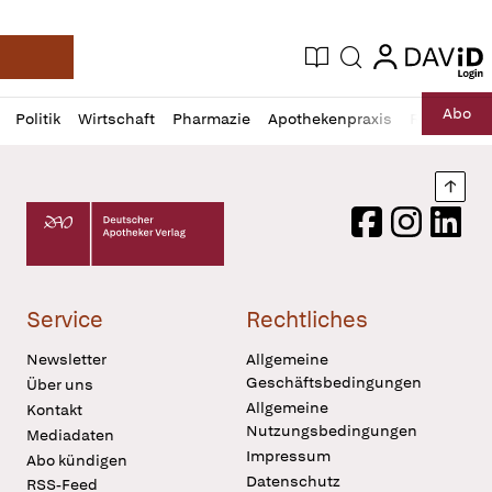
login
login
Aktuelle Ausgabe
Suche
Deutsche Apotheker Zeitung
Profil
Daz
Abo
Politik
Wirtschaft
Pharmazie
Apothekenpraxis
Recht
Sp
öffnen
Pur
Abo
öffnen
Nach
Deutscher Apotheker Verlag Logo
Facebook
Instagram
LinkedI
Service
Rechtliches
Newsletter
Allgemeine
Geschäftsbedingungen
Über uns
Allgemeine
Kontakt
Nutzungsbedingungen
Mediadaten
Impressum
Abo kündigen
Datenschutz
RSS-Feed