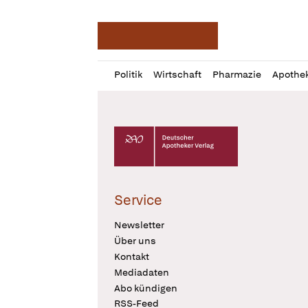
Deutsche Apotheker Ze
Profil
Daz
Politik
Wirtschaft
Pharmazie
Apothe
öffnen
Pur
Abo
öffnen
Deutscher Apotheker Verlag Logo
Service
Newsletter
Über uns
Kontakt
Mediadaten
Abo kündigen
RSS-Feed