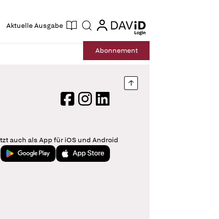
ogin
login
Aktuelle Ausgabe
Suche
Abo
nnement
Nach oben springen
Facebook
Instagram
LinkedIn
tzt auch als App für iOS und Android
Jetzt bei Google Play
Laden im App Store