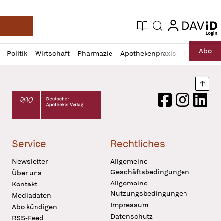
login
login
Aktuelle Ausgabe
Suche
Deutsche Apotheker Zeitung
Profil
Daz
Abo
Politik
Wirtschaft
Pharmazie
Apothekenpraxis
Recht
Sp
öffnen
Pur
Abo
öffnen
Nach
Deutscher Apotheker Verlag Logo
Facebook
Instagram
LinkedI
Service
Rechtliches
Newsletter
Allgemeine
Geschäftsbedingungen
Über uns
Allgemeine
Kontakt
Nutzungsbedingungen
Mediadaten
Impressum
Abo kündigen
Datenschutz
RSS-Feed