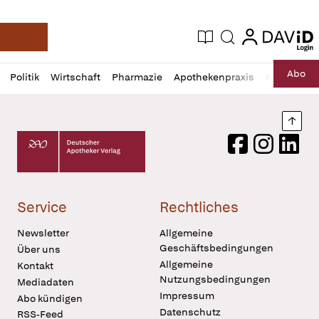
login
login
Aktuelle Ausgabe
Suche
Deutsche Apotheker Zeitung
Profil
Daz
Abo
Politik
Wirtschaft
Pharmazie
Apothekenpraxis
Recht
Sp
öffnen
Pur
Abo
öffnen
Nach
Deutscher Apotheker Verlag Logo
Facebook
Instagram
LinkedI
Service
Rechtliches
Newsletter
Allgemeine
Geschäftsbedingungen
Über uns
Allgemeine
Kontakt
Nutzungsbedingungen
Mediadaten
Impressum
Abo kündigen
Datenschutz
RSS-Feed