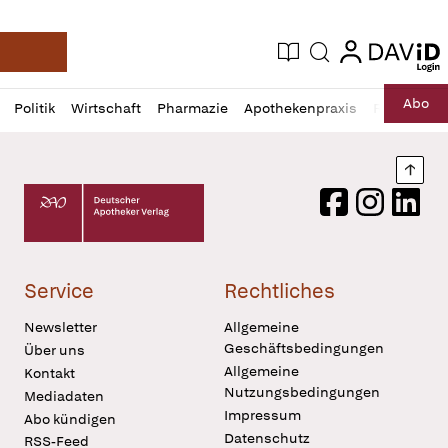
login
login
Aktuelle Ausgabe
Suche
Deutsche Apotheker Zeitung
Profil
Daz
Abo
Politik
Wirtschaft
Pharmazie
Apothekenpraxis
Recht
Sp
öffnen
Pur
Abo
öffnen
Nach
Deutscher Apotheker Verlag Logo
Facebook
Instagram
LinkedI
Service
Rechtliches
Newsletter
Allgemeine
Geschäftsbedingungen
Über uns
Allgemeine
Kontakt
Nutzungsbedingungen
Mediadaten
Impressum
Abo kündigen
Datenschutz
RSS-Feed