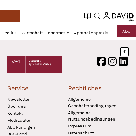
login
login
Aktuelle Ausgabe
Suche
Deutsche Apotheker Zeitung
Profil
Daz
Abo
Politik
Wirtschaft
Pharmazie
Apothekenpraxis
Recht
Sp
öffnen
Pur
Abo
öffnen
Nach
Deutscher Apotheker Verlag Logo
Facebook
Instagram
LinkedI
Service
Rechtliches
Newsletter
Allgemeine
Geschäftsbedingungen
Über uns
Allgemeine
Kontakt
Nutzungsbedingungen
Mediadaten
Impressum
Abo kündigen
Datenschutz
RSS-Feed